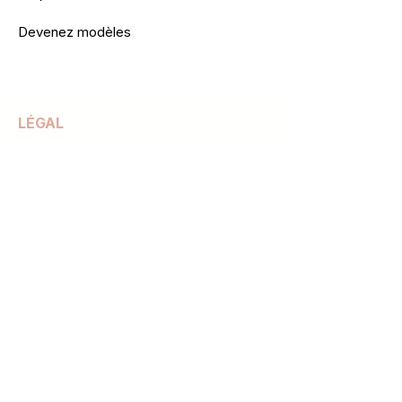
Devenez modèles
LÉGAL
Conditions générale de vente
Mentions légales
Politique de confidentialité
Modalités de nos formations
Règlement Intérieur
NEWSLETTER