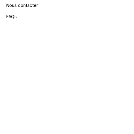
Nous contacter
FAQs
Devenez modèles
LÉGAL
Conditions générale de vente
Mentions légales
Politique de confidentialité
Modalités de nos formations
Règlement Intérieur