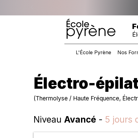
F
Él
L'École Pyrène
Nos For
Électro-épila
(Thermolyse / Haute Fréquence, Élect
Niveau
A
vancé
-
5 jours 