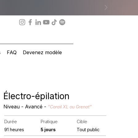
s
FAQ
Devenez modèle
Électro-épilation
Niveau - Avancé -
"Corail XL ou Grenat"
Durée
Pratique
Cible
91 heures
5 jours
Tout public