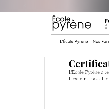
F
Él
L'École Pyrène
Nos For
Certific
L'Ecole Pyrène a r
Il est ainsi possibl