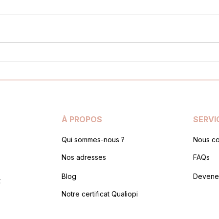
Décret 2024 : L’Épilation
L'Éc
Laser pour les
Dect
esthéticiennes, sous quelles
allia
conditions ?
À PROPOS
SERVI
Qui sommes-nous ?
Nous co
Nos adresses
FAQs
Blog
Devene
t
Notre certificat Qualiopi