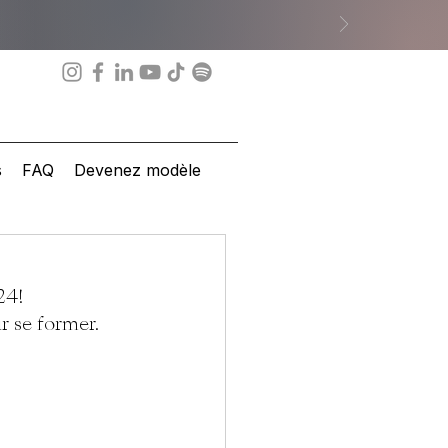
s
FAQ
Devenez modèle
24!
ur se former.