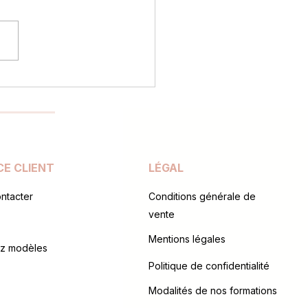
ole Pyrène & l'Académie
ro International : une
nce pour l'excellence !
CE CLIENT
LÉGAL
ntacter
Conditions générale de
vente
Mentions légales
z modèles
Politique de confidentialité
Modalités de nos formations