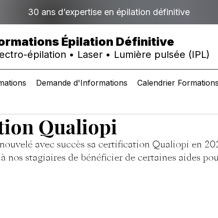
30 ans d’expertise en épilation définitive
ormations Épilation Définitive
ectro-épilation • Laser • Lumière pulsée (IPL)
mations
Demande d'Informations
Calendrier Formation
ation Qualiopi
enouvelé avec succès sa certification Qualiopi en 20
e à nos stagiaires de bénéficier de certaines aides po